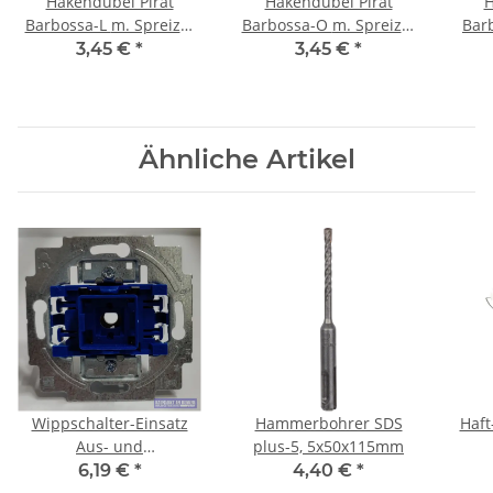
Hakendübel Pirat
Hakendübel Pirat
H
Barbossa-L m. Spreizd.
Barbossa-O m. Spreizd.
Barboss
Barracuda BL 4
Barracuda BL 2
3,45 €
*
3,45 €
*
Ähnliche Artikel
Wippschalter-Einsatz
Hammerbohrer SDS
Haft
Aus- und
plus-5, 5x50x115mm
Wechselschaltung, B&J
6,19 €
*
4,40 €
*