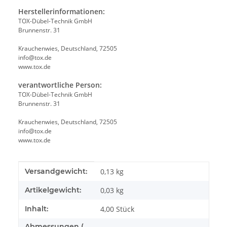
Herstellerinformationen:
TOX-Dübel-Technik GmbH
Brunnenstr. 31
Krauchenwies, Deutschland, 72505
info@tox.de
www.tox.de
verantwortliche Person:
TOX-Dübel-Technik GmbH
Brunnenstr. 31
Krauchenwies, Deutschland, 72505
info@tox.de
www.tox.de
Produkteigenschaft
Wert
Versandgewicht:
0,13 kg
Artikelgewicht:
0,03
kg
Inhalt:
4,00 Stück
Abmessungen (