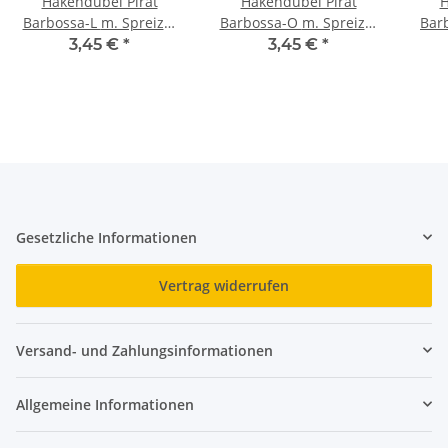
Hakendübel Pirat
Hakendübel Pirat
H
Barbossa-L m. Spreizd.
Barbossa-O m. Spreizd.
Barboss
Barracuda BL 4
Barracuda BL 2
3,45 €
*
3,45 €
*
Gesetzliche Informationen
Vertrag widerrufen
Versand- und Zahlungsinformationen
Allgemeine Informationen