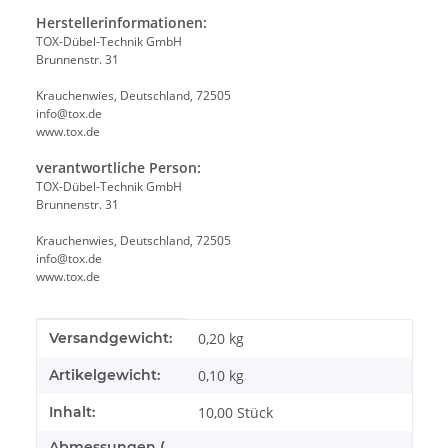
Herstellerinformationen:
TOX-Dübel-Technik GmbH
Brunnenstr. 31
Krauchenwies, Deutschland, 72505
info@tox.de
www.tox.de
verantwortliche Person:
TOX-Dübel-Technik GmbH
Brunnenstr. 31
Krauchenwies, Deutschland, 72505
info@tox.de
www.tox.de
Produkteigenschaft
Wert
Versandgewicht:
0,20 kg
Artikelgewicht:
0,10
kg
Inhalt:
10,00 Stück
Abmessungen (