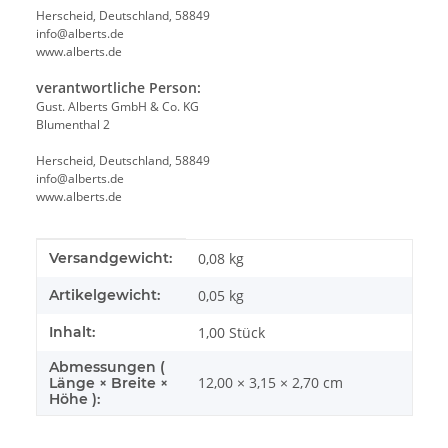
Herscheid, Deutschland, 58849
info@alberts.de
www.alberts.de
verantwortliche Person:
Gust. Alberts GmbH & Co. KG
Blumenthal 2
Herscheid, Deutschland, 58849
info@alberts.de
www.alberts.de
Produkteigenschaft
Wert
Versandgewicht:
0,08 kg
Artikelgewicht:
0,05
kg
Inhalt:
1,00 Stück
Abmessungen (
12,00 × 3,15 × 2,70 cm
Länge × Breite ×
Höhe ):