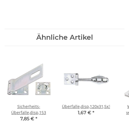
Ähnliche Artikel
Sicherheits-
Überfalle,disp,120x31,5x35x43
Überfalle,disp,153
v
1,67 €
*
7,85 €
*