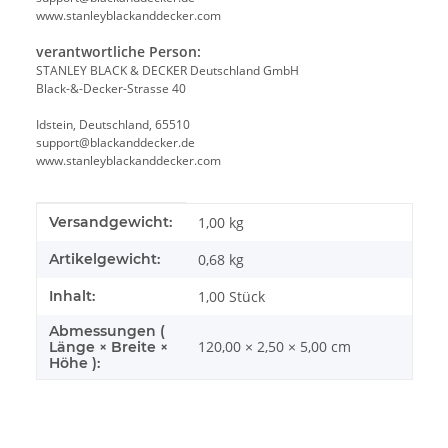
www.stanleyblackanddecker.com
verantwortliche Person:
STANLEY BLACK & DECKER Deutschland GmbH
Black-&-Decker-Strasse 40
Idstein, Deutschland, 65510
support@blackanddecker.de
www.stanleyblackanddecker.com
Produkteigenschaft
Wert
Versandgewicht:
1,00 kg
Artikelgewicht:
0,68
kg
Inhalt:
1,00 Stück
Abmessungen (
120,00 × 2,50 × 5,00 cm
Länge × Breite ×
Höhe ):