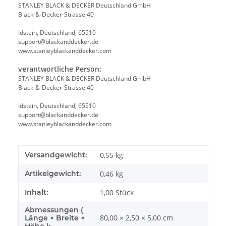
STANLEY BLACK & DECKER Deutschland GmbH
Black-&-Decker-Strasse 40
Idstein, Deutschland, 65510
support@blackanddecker.de
www.stanleyblackanddecker.com
verantwortliche Person:
STANLEY BLACK & DECKER Deutschland GmbH
Black-&-Decker-Strasse 40
Idstein, Deutschland, 65510
support@blackanddecker.de
www.stanleyblackanddecker.com
Produkteigenschaft
Wert
Versandgewicht:
0,55 kg
Artikelgewicht:
0,46
kg
Inhalt:
1,00 Stück
Abmessungen (
80,00 × 2,50 × 5,00 cm
Länge × Breite ×
Höhe ):