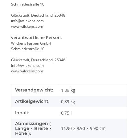
Schmiedestraße 10
Glückstadt, Deutschland, 25348
info@wilckens.com
www.wilckens.com
verantwortliche Person:
Wilckens Farben GmbH
Schmiedestraße 10
Glückstadt, Deutschland, 25348
info@wilckens.com
www.wilckens.com
Produkteigenschaft
Wert
Versandgewicht:
1,89 kg
Artikelgewicht:
0,89
kg
Inhalt:
0,75 l
Abmessungen (
11,90 × 9,90 × 9,90 cm
Länge × Breite ×
Höhe ):