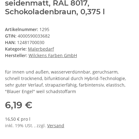
seidenmatt, RAL 8017,
Schokoladenbraun, 0,375 l
Artikelnummer:
1295
GTIN:
4000590033682
HAN:
12481700030
Kategorie:
Malerbedarf
Hersteller:
Wilckens Farben GmbH
für innen und außen, wasserverdünnbar, geruchsarm,
schnell trocknend, bifunktional durch Hybrid-Technologie,
sehr guter Verlauf, strapazierfähig, farbintensiv, elastisch,
"Blauer Engel" weil schadstoffarm
6,19 €
16,50 € pro l
inkl. 19% USt. , zzgl.
Versand