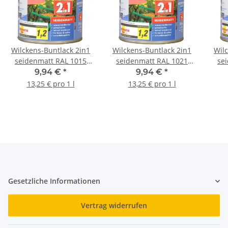
Wilckens-Buntlack 2in1
Wilckens-Buntlack 2in1
Wil
seidenmatt RAL 1015
seidenmatt RAL 1021
se
Hellelfenbein 0,75 l
Rapsgelb 0,75 l
9,94 €
*
9,94 €
*
13,25 € pro 1 l
13,25 € pro 1 l
Gesetzliche Informationen
Vertrag widerrufen