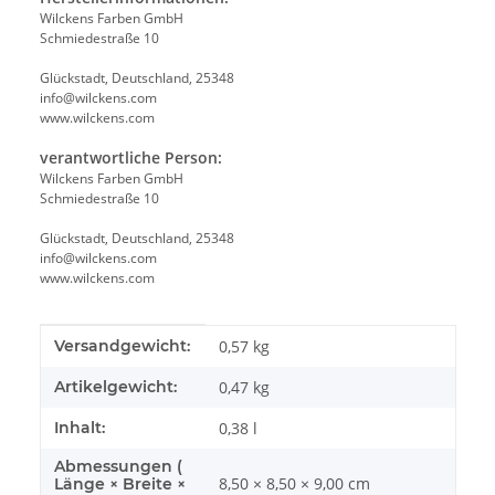
Wilckens Farben GmbH
Schmiedestraße 10
Glückstadt, Deutschland, 25348
info@wilckens.com
www.wilckens.com
verantwortliche Person:
Wilckens Farben GmbH
Schmiedestraße 10
Glückstadt, Deutschland, 25348
info@wilckens.com
www.wilckens.com
Produkteigenschaft
Wert
Versandgewicht:
0,57 kg
Artikelgewicht:
0,47
kg
Inhalt:
0,38 l
Abmessungen (
8,50 × 8,50 × 9,00 cm
Länge × Breite ×