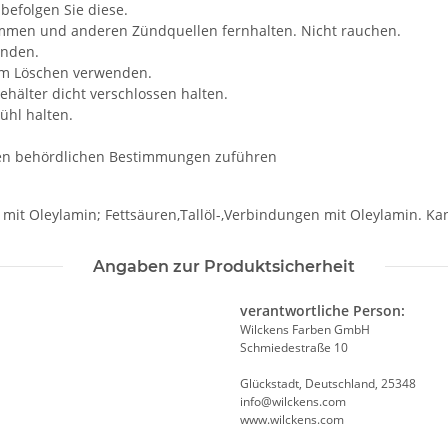
efolgen Sie diese.
lammen und anderen Zündquellen fernhalten. Nicht rauchen.
enden.
um Löschen verwenden.
hälter dicht verschlossen halten.
ühl halten.
len behördlichen Bestimmungen zuführen
 mit Oleylamin; Fettsäuren,Tallöl-,Verbindungen mit Oleylamin. Ka
Angaben zur Produktsicherheit
verantwortliche Person:
Wilckens Farben GmbH
Schmiedestraße 10
Glückstadt, Deutschland, 25348
info@wilckens.com
www.wilckens.com