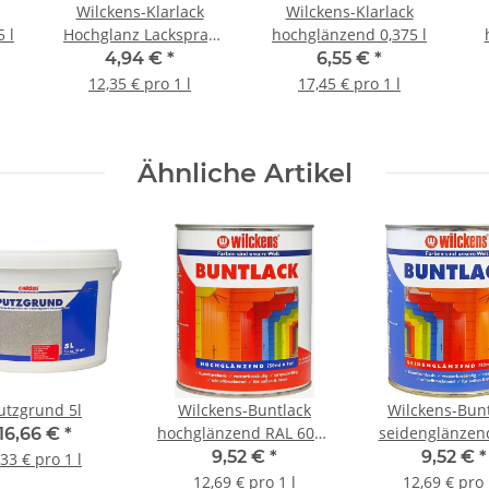
Wilckens-Klarlack
Wilckens-Klarlack
 l
Hochglanz Lackspray
hochglänzend 0,375 l
0,4 l
4,94 €
*
6,55 €
*
12,35 € pro 1 l
17,45 € pro 1 l
Ähnliche Artikel
utzgrund 5l
Wilckens-Buntlack
Wilckens-Bun
hochglänzend RAL 6005
seidenglänzen
16,66 €
*
Moosgrün 0,75 l
9010, Reinweiß,
9,52 €
*
9,52 €
*
,33 € pro 1 l
12,69 € pro 1 l
12,69 € pro 