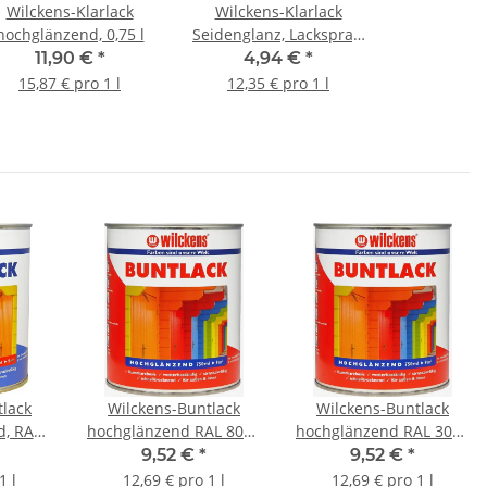
Wilckens-Klarlack
Wilckens-Klarlack
hochglänzend, 0,75 l
Seidenglanz, Lackspray,
0,4 l
11,90 €
*
4,94 €
*
15,87 € pro 1 l
12,35 € pro 1 l
tlack
Wilckens-Buntlack
Wilckens-Buntlack
d, RAL
hochglänzend RAL 8011
hochglänzend RAL 3000
 0,75 l
Nussbraun 0,75 l
Feuerrot 0,75 l
9,52 €
*
9,52 €
*
1 l
12,69 € pro 1 l
12,69 € pro 1 l