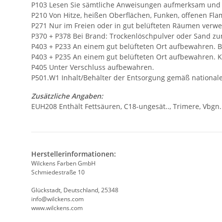
P103 Lesen Sie sämtliche Anweisungen aufmerksam und b
P210 Von Hitze, heißen Oberflächen, Funken, offenen F
P271 Nur im Freien oder in gut belüfteten Räumen verw
P370 + P378 Bei Brand: Trockenlöschpulver oder Sand z
P403 + P233 An einem gut belüfteten Ort aufbewahren. Be
P403 + P235 An einem gut belüfteten Ort aufbewahren. K
P405 Unter Verschluss aufbewahren.
P501.W1 Inhalt/Behälter der Entsorgung gemäß nationa
Zusätzliche Angaben:
EUH208 Enthält Fettsäuren, C18-ungesät.., Trimere, Vbgn.
Herstellerinformationen:
Wilckens Farben GmbH
Schmiedestraße 10
Glückstadt, Deutschland, 25348
info@wilckens.com
www.wilckens.com