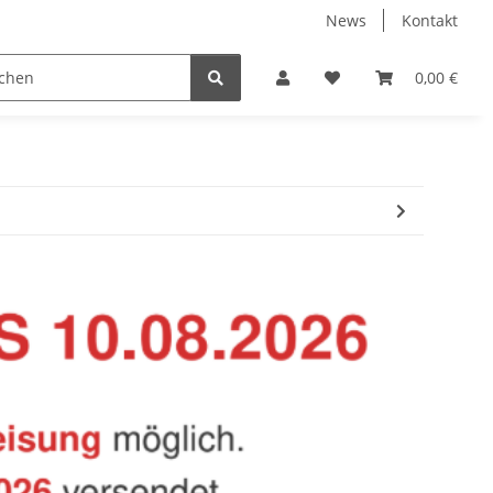
News
Kontakt
Baustoffe
Belüftung & Entlüftung
Bodenbelä
0,00 €