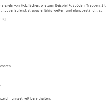
 Versiegeln von Holzflächen, wie zum Beispiel Fußböden, Treppen, 
ist gut verlaufend, strapazierfähig, wetter- und glanzbeständig, sc
CLP]
romaten
.
nzeichnungsetikett bereithalten.