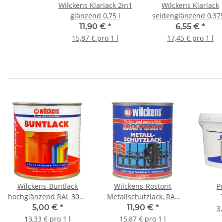
Wilckens Klarlack 2in1
Wilckens Klarlack
glänzend 0,75 l
seidenglänzend 0,375
11,90 €
*
6,55 €
*
15,87 € pro 1 l
17,45 € pro 1 l
Wilckens-Buntlack
Wilckens-Rostorit
P
hochglänzend RAL 3000
Metallschutzlack, RAL
Feuerrot 0,375 l
7001, glänzend, 0,75 l
5,00 €
*
11,90 €
*
3
13,33 € pro 1 l
15,87 € pro 1 l