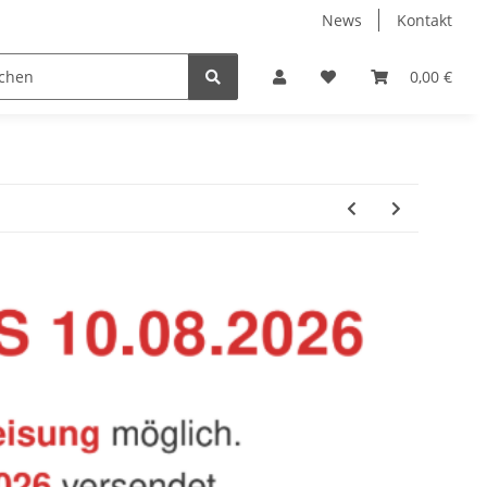
News
Kontakt
Baustoffe
Belüftung & Entlüftung
Bodenbelä
0,00 €