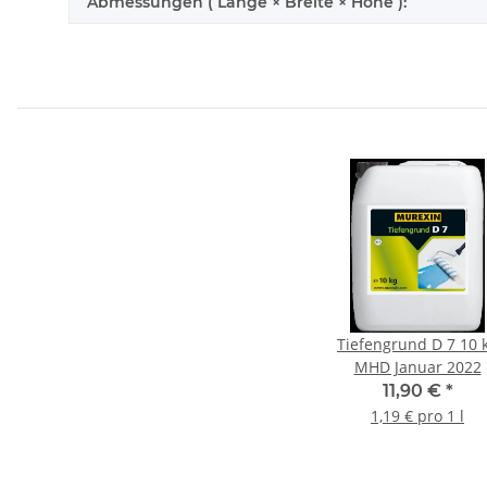
Abmessungen ( Länge × Breite × Höhe ):
Tiefengrund D 7 10 
MHD Januar 2022
11,90 €
*
1,19 € pro 1 l