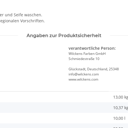
r und Seife waschen.
egionalen Vorschriften.
Angaben zur Produktsicherheit
verantwortliche Person:
Wilckens Farben GmbH
Schmiedestraße 10
Glückstadt, Deutschland, 25348
info@wilckens.com
www.wilckens.com
13,00 k
10,37
k
10,00 l