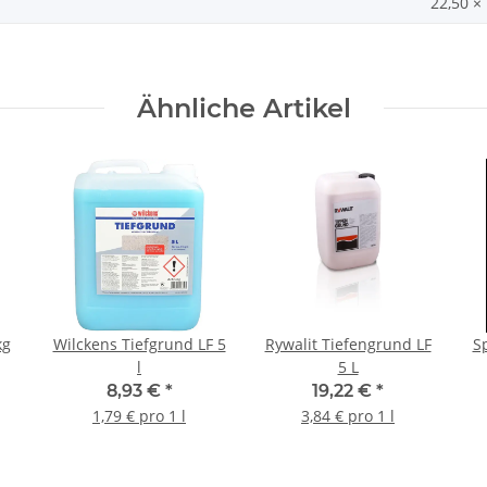
22,50 ×
Ähnliche Artikel
kg
Wilckens Tiefgrund LF 5
Rywalit Tiefengrund LF
S
l
5 L
8,93 €
*
19,22 €
*
1,79 € pro 1 l
3,84 € pro 1 l