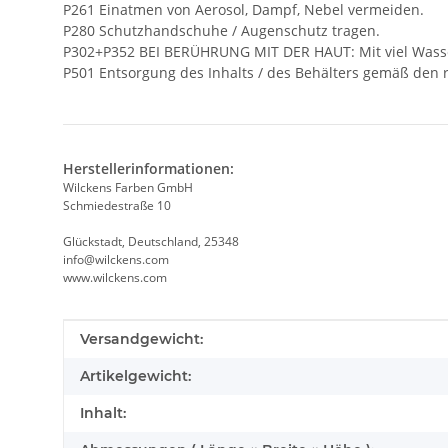
P261 Einatmen von Aerosol, Dampf, Nebel vermeiden.
P280 Schutzhandschuhe / Augenschutz tragen.
P302+P352 BEI BERÜHRUNG MIT DER HAUT: Mit viel Wasse
P501 Entsorgung des Inhalts / des Behälters gemäß den r
Herstellerinformationen:
Wilckens Farben GmbH
Schmiedestraße 10
Glückstadt, Deutschland, 25348
info@wilckens.com
www.wilckens.com
Produkteigenschaft
Wert
Versandgewicht:
Artikelgewicht:
Inhalt: