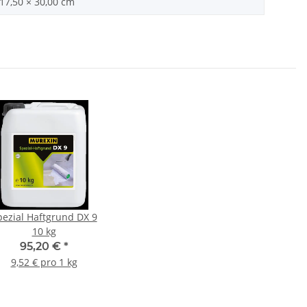
 17,50 × 30,00 cm
pezial Haftgrund DX 9
10 kg
95,20 €
*
9,52 € pro 1 kg