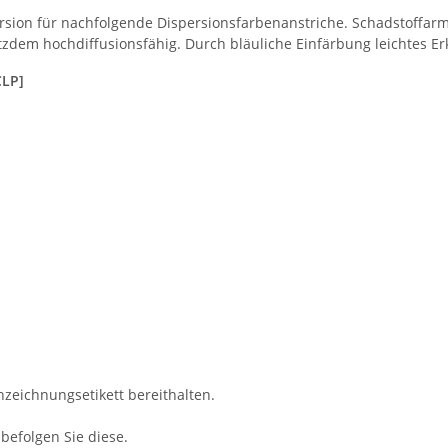
persion für nachfolgende Dispersionsfarbenanstriche. Schadstoffa
tzdem hochdiffusionsfähig. Durch bläuliche Einfärbung leichtes E
CLP]
nzeichnungsetikett bereithalten.
efolgen Sie diese.