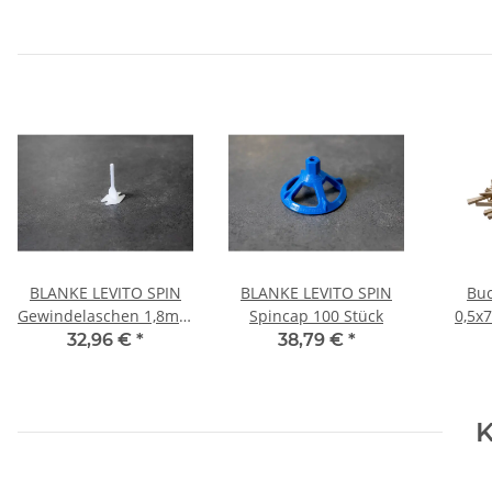
BLANKE LEVITO SPIN
BLANKE LEVITO SPIN
Buc
Gewindelaschen 1,8mm
Spincap 100 Stück
0,5x
250 St
32,96 €
*
38,79 €
*
K