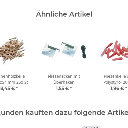
Ähnliche Artikel
henholzkeile
Fliesenecken mit
Fliesenkeile
7x54 mm 250 St
Überhaken
Polystyrol 20
8,45 €
*
1,55 €
*
1,96 €
*
unden kauften dazu folgende Artike