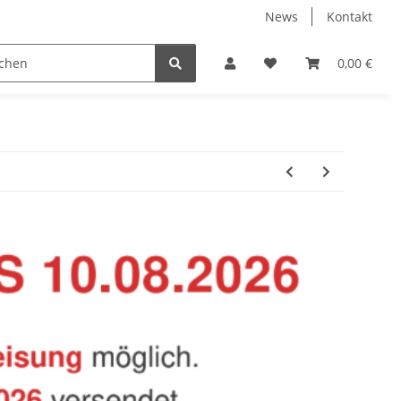
News
Kontakt
Baustoffe
Belüftung & Entlüftung
Bodenbelä
0,00 €