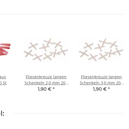
 aus
Fliesenkreuze langen
Fliesenkreuze langen
0 St
Schenkeln 2,0 mm 200
Schenkeln 3,0 mm 200
St
St
1,90 €
*
1,90 €
*
l: