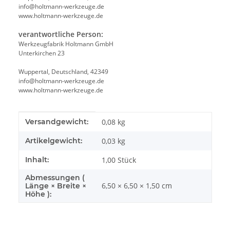
info@holtmann-werkzeuge.de
www.holtmann-werkzeuge.de
verantwortliche Person:
Werkzeugfabrik Holtmann GmbH
Unterkirchen 23
Wuppertal, Deutschland, 42349
info@holtmann-werkzeuge.de
www.holtmann-werkzeuge.de
Produkteigenschaft
Wert
Versandgewicht:
0,08 kg
Artikelgewicht:
0,03
kg
Inhalt:
1,00 Stück
Abmessungen (
6,50 × 6,50 × 1,50 cm
Länge × Breite ×
Höhe ):