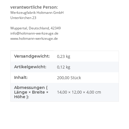
verantwortliche Person:
Werkzeugfabrik Holtmann GmbH
Unterkirchen 23
Wuppertal, Deutschland, 42349
info@holtmann-werkzeuge.de
www.holtmann-werkzeuge.de
Produkteigenschaft
Wert
Versandgewicht:
0,23 kg
Artikelgewicht:
0,12
kg
Inhalt:
200,00 Stück
Abmessungen (
14,00 × 12,00 × 4,00 cm
Länge × Breite ×
Höhe ):