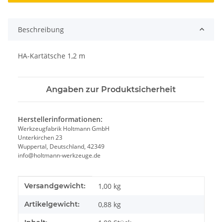
Beschreibung
HA-Kartätsche 1,2 m
Angaben zur Produktsicherheit
Herstellerinformationen:
Werkzeugfabrik Holtmann GmbH
Unterkirchen 23
Wuppertal, Deutschland, 42349
info@holtmann-werkzeuge.de
Produkteigenschaft
Wert
Versandgewicht:
1,00 kg
Artikelgewicht:
0,88
kg