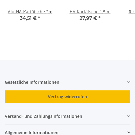
Alu-HA-Kartätsche 2m
HA-Kartätsche 1,5 m
Ric
34,51 €
*
27,97 €
*
Gesetzliche Informationen
Vertrag widerrufen
Versand- und Zahlungsinformationen
Allgemeine Informationen