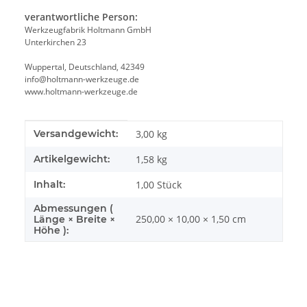
verantwortliche Person:
Werkzeugfabrik Holtmann GmbH
Unterkirchen 23
Wuppertal, Deutschland, 42349
info@holtmann-werkzeuge.de
www.holtmann-werkzeuge.de
Produkteigenschaft
Wert
Versandgewicht:
3,00 kg
Artikelgewicht:
1,58
kg
Inhalt:
1,00 Stück
Abmessungen (
250,00 × 10,00 × 1,50 cm
Länge × Breite ×
Höhe ):