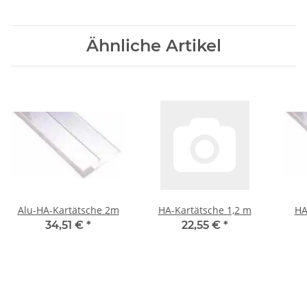
Ähnliche Artikel
Alu-HA-Kartätsche 2m
HA-Kartätsche 1,2 m
HA
34,51 €
*
22,55 €
*