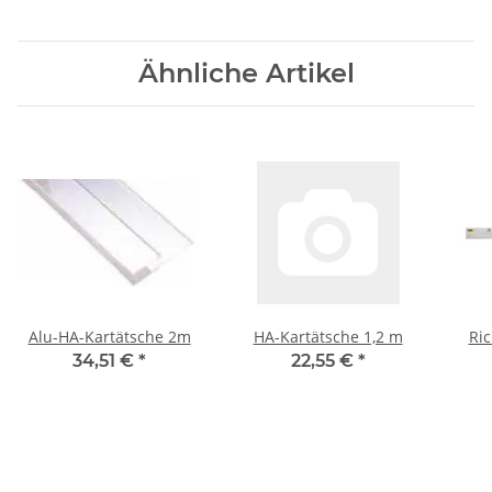
Ähnliche Artikel
Alu-HA-Kartätsche 2m
HA-Kartätsche 1,2 m
Ric
34,51 €
*
22,55 €
*