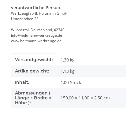
verantwortliche Person:
Werkzeugfabrik Holtmann GmbH
Unterkirchen 23
Wuppertal, Deutschland, 42349
info@holtmann-werkzeuge.de
www.holtmann-werkzeuge.de
Produkteigenschaft
Wert
Versandgewicht:
1,30 kg
Artikelgewicht:
1,13
kg
Inhalt:
1,00 Stück
Abmessungen (
150,00 × 11,00 × 2,50 cm
Länge × Breite ×
Höhe ):