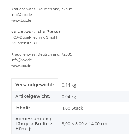
Krauchenwies, Deutschland, 72505
info@tox.de
www.tox.de
verantwortliche Person:
TOX-Dübel-Technik GmbH
Brunnenstr. 31
Krauchenwies, Deutschland, 72505
info@tox.de
www.tox.de
Produkteigenschaft
Wert
Versandgewicht:
0,14 kg
Artikelgewicht:
0,04
kg
Inhalt:
4,00 Stück
Abmessungen (
3,00 × 8,00 × 14,00 cm
Länge × Breite ×
Höhe ):