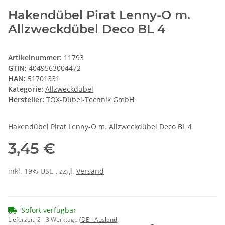
Hakendübel Pirat Lenny-O m.
Allzweckdübel Deco BL 4
Artikelnummer:
11793
GTIN:
4049563004472
HAN:
51701331
Kategorie:
Allzweckdübel
Hersteller:
TOX-Dübel-Technik GmbH
Hakendübel Pirat Lenny-O m. Allzweckdübel Deco BL 4
3,45 €
inkl. 19% USt. , zzgl.
Versand
Sofort verfügbar
Lieferzeit:
2 - 3 Werktage
(DE - Ausland