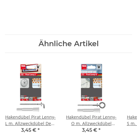
Ähnliche Artikel
Hakendübel Pirat Lenny-
Hakendübel Pirat Lenny-
Hake
L m. Allzweckdübel Deco
O m. Allzweckdübel
S m. Allzweckdübel Deco
BL 4
Deco BL 4
3,45 €
*
3,45 €
*