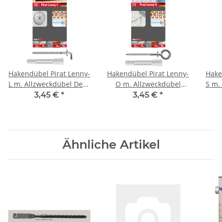
Hakendübel Pirat Lenny-
Hakendübel Pirat Lenny-
Hake
L m. Allzweckdübel Deco
O m. Allzweckdübel
S m. Allzweckdübel Deco
BL 4
Deco BL 4
3,45 €
*
3,45 €
*
Ähnliche Artikel