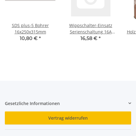
SDS plus-5 Bohrer
Wippschalter-Einsatz
16x250x315mm
Serienschaltung 16A
Holz
Busch-Jaeger 2400/5 US
se
10,80 €
*
16,58 €
*
Gesetzliche Informationen
Vertrag widerrufen