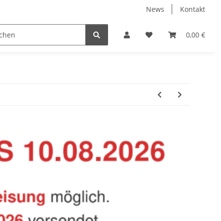
News
Kontakt
Baustoffe
Belüftung & Entlüftung
Bodenbelä
0,00 €