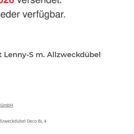
t Lenny-S m. Allzweckdübel
k GmbH
llzweckdübel Deco BL 4