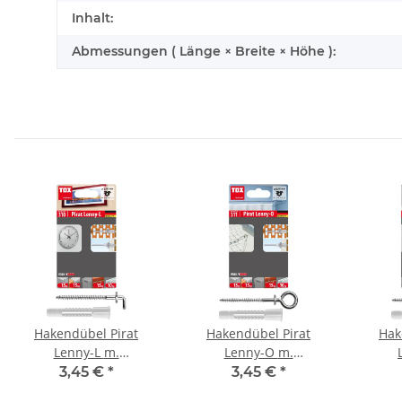
Inhalt:
Abmessungen ( Länge × Breite × Höhe ):
Hakendübel Pirat
Hakendübel Pirat
Hak
Lenny-L m.
Lenny-O m.
Allzweckdübel Deco BL
Allzweckdübel Deco BL
Allzwe
3,45 €
*
3,45 €
*
4
4