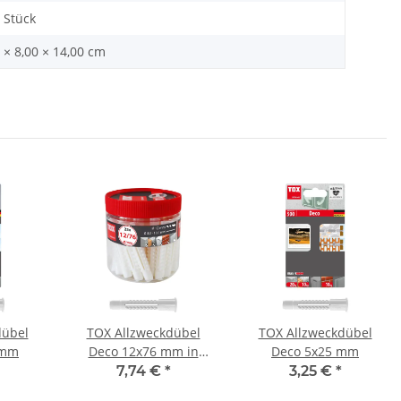
 Stück
 × 8,00 × 14,00 cm
dübel
TOX Allzweckdübel
TOX Allzweckdübel
 mm
Deco 12x76 mm in
Deco 5x25 mm
Runddose
7,74 €
*
3,25 €
*