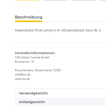
Beschreibung
Hakendübel Pirat Lenny-S m. Allzweckdübel Deco BL 4
Herstellerinformationen:
TOX-Dübel-Technik GmbH
Brunnenstr. 31
Krauchenwies, Deutschland, 72505
info@tox.de
www.tox.de
Produkteigenschaft
Wert
Versandgewicht:
Artikelgewicht: