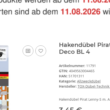
Hakendübel Pira
Deco BL 4
Artikelnummer:
11791
GTIN:
4049563004465
HAN:
51701311
Kategorie:
Allzweckdübel
Hersteller:
TOX-Dübel-Techni
Hakendübel Pirat Lenny-S m. A