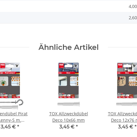
4,00
2,60
Ähnliche Artikel
endübel Pirat
TOX Allzweckdübel
TOX Allzweck
Lenny-S m.
Deco 10x66 mm
Deco 12x76
ckdübel Deco BL
3,45 €
*
3,45 €
*
3,45 €
*
4