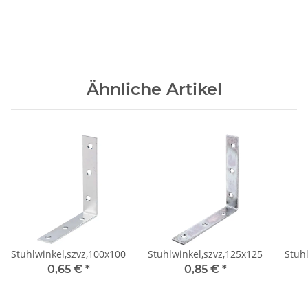
Ähnliche Artikel
Stuhlwinkel,szvz,100x100x19CF
Stuhlwinkel,szvz,125x125x22CF
Stuh
0,65 €
*
0,85 €
*