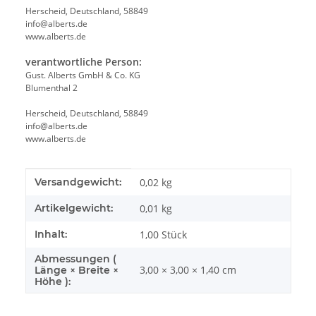
Herscheid, Deutschland, 58849
info@alberts.de
www.alberts.de
verantwortliche Person:
Gust. Alberts GmbH & Co. KG
Blumenthal 2
Herscheid, Deutschland, 58849
info@alberts.de
www.alberts.de
Produkteigenschaft
Wert
Versandgewicht:
0,02 kg
Artikelgewicht:
0,01
kg
Inhalt:
1,00 Stück
Abmessungen (
3,00 × 3,00 × 1,40 cm
Länge × Breite ×
Höhe ):