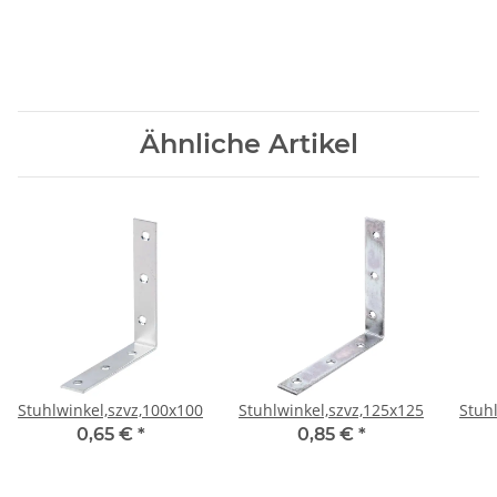
Ähnliche Artikel
Stuhlwinkel,szvz,100x100x19CF
Stuhlwinkel,szvz,125x125x22CF
Stuh
0,65 €
*
0,85 €
*