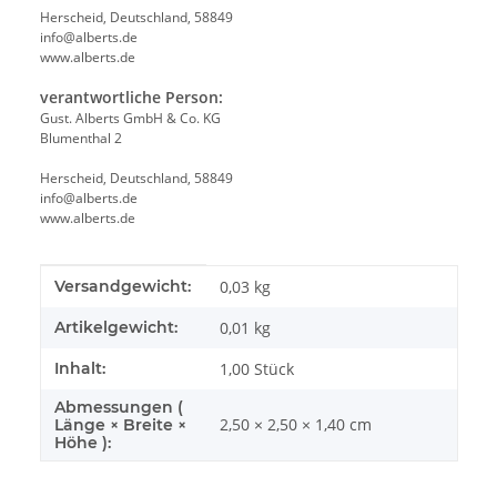
Herscheid, Deutschland, 58849
info@alberts.de
www.alberts.de
verantwortliche Person:
Gust. Alberts GmbH & Co. KG
Blumenthal 2
Herscheid, Deutschland, 58849
info@alberts.de
www.alberts.de
Produkteigenschaft
Wert
Versandgewicht:
0,03 kg
Artikelgewicht:
0,01
kg
Inhalt:
1,00 Stück
Abmessungen (
2,50 × 2,50 × 1,40 cm
Länge × Breite ×
Höhe ):