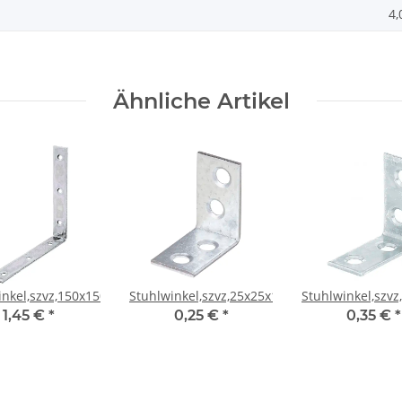
4,
Ähnliche Artikel
inkel,szvz,150x150x25
Stuhlwinkel,szvz,25x25x14CF
Stuhlwinkel,szv
1,45 €
*
0,25 €
*
0,35 €
*