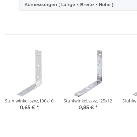
Abmessungen ( Länge × Breite × Höhe ):
Stuhlwinkel,szvz,100x100x19CF
Stuhlwinkel,szvz,125x125x22CF
Stuhlw
0,65 €
*
0,85 €
*