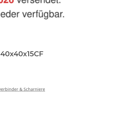
z,40x40x15CF
verbinder & Scharniere