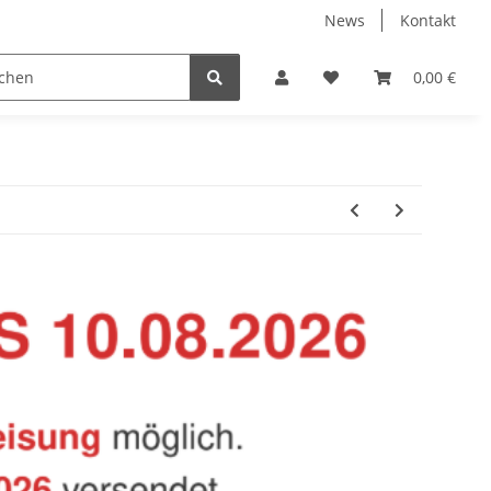
News
Kontakt
Baustoffe
Belüftung & Entlüftung
Bodenbelä
0,00 €