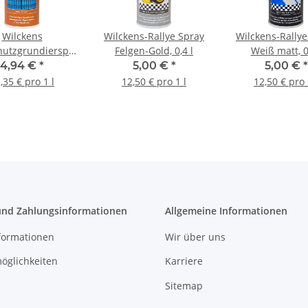
Wilckens
Wilckens-Rallye Spray
Wilckens-Rallye
hutzgrundierspray
Felgen-Gold, 0,4 l
Weiß matt, 0
tbraun 0,4 l
4,94 €
*
5,00 €
*
5,00 €
*
,35 € pro 1 l
12,50 € pro 1 l
12,50 € pro 
und Zahlungsinformationen
Allgemeine Informationen
formationen
Wir über uns
öglichkeiten
Karriere
Sitemap