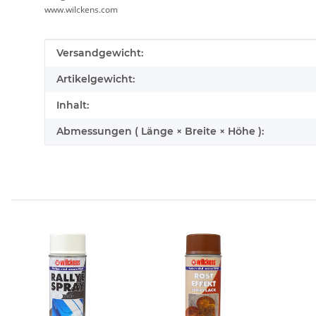
www.wilckens.com
Produkteigenschaft
Wert
Versandgewicht:
Artikelgewicht:
Inhalt:
Abmessungen ( Länge × Breite × Höhe ):