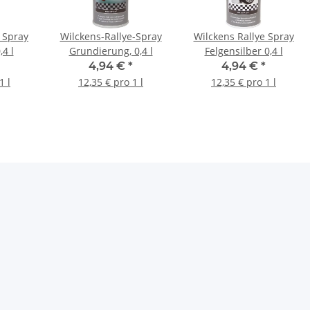
 Spray
Wilckens-Rallye-Spray
Wilckens Rallye Spray
,4 l
Grundierung, 0,4 l
Felgensilber 0,4 l
4,94 €
*
4,94 €
*
1 l
12,35 € pro 1 l
12,35 € pro 1 l