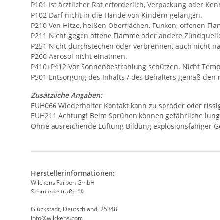
P101 Ist ärztlicher Rat erforderlich, Verpackung oder Ken
P102 Darf nicht in die Hände von Kindern gelangen.
P210 Von Hitze, heißen Oberflächen, Funken, offenen F
P211 Nicht gegen offene Flamme oder andere Zündquell
P251 Nicht durchstechen oder verbrennen, auch nicht n
P260 Aerosol nicht einatmen.
P410+P412 Vor Sonnenbestrahlung schützen. Nicht Temp
P501 Entsorgung des Inhalts / des Behälters gemäß den r
Zusätzliche Angaben:
EUH066 Wiederholter Kontakt kann zu spröder oder rissi
EUH211 Achtung! Beim Sprühen können gefährliche lunge
Ohne ausreichende Lüftung Bildung explosionsfähiger G
Herstellerinformationen:
Wilckens Farben GmbH
Schmiedestraße 10
Glückstadt, Deutschland, 25348
info@wilckens.com