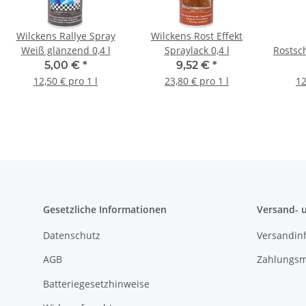
Wilckens Rallye Spray
Wilckens Rost Effekt
Weiß glänzend 0,4 l
Spraylack 0,4 l
Rostsc
Ro
5,00 €
*
9,52 €
*
12,50 € pro 1 l
23,80 € pro 1 l
12
Gesetzliche Informationen
Versand- 
Datenschutz
Versandin
AGB
Zahlungsm
Batteriegesetzhinweise