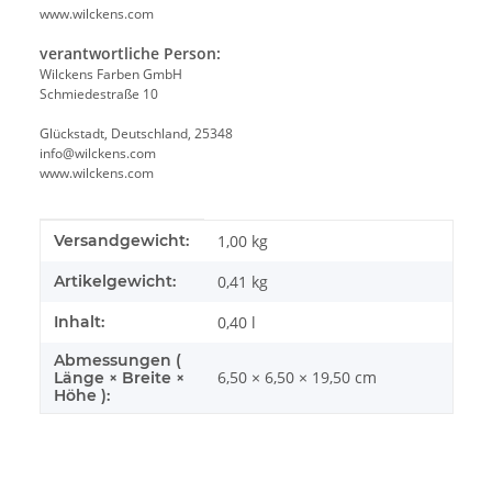
www.wilckens.com
verantwortliche Person:
Wilckens Farben GmbH
Schmiedestraße 10
Glückstadt, Deutschland, 25348
info@wilckens.com
www.wilckens.com
Produkteigenschaft
Wert
Versandgewicht:
1,00 kg
Artikelgewicht:
0,41
kg
Inhalt:
0,40 l
Abmessungen (
6,50 × 6,50 × 19,50 cm
Länge × Breite ×
Höhe ):