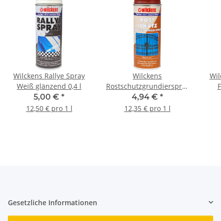
Wilckens Rallye Spray
Wilckens
Wil
Weiß glänzend 0,4 l
Rostschutzgrundierspray
F
Rotbraun 0,4 l
5,00 €
*
4,94 €
*
12,50 € pro 1 l
12,35 € pro 1 l
Gesetzliche Informationen