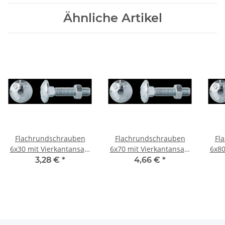
Ähnliche Artikel
Flachrundschrauben
Flachrundschrauben
Fl
6x30 mit Vierkantansatz
6x70 mit Vierkantansatz
6x80
Mu 20St
Mu
3,28 €
*
4,66 €
*