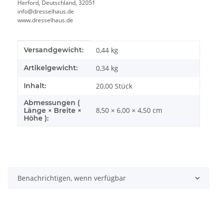
Herford, Deutschland, 32051
info@dresselhaus.de
www.dresselhaus.de
Produkteigenschaft
Wert
Versandgewicht:
0,44 kg
Artikelgewicht:
0,34
kg
Inhalt:
20,00 Stück
Abmessungen (
8,50 × 6,00 × 4,50 cm
Länge × Breite ×
Höhe ):
Benachrichtigen, wenn verfügbar