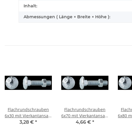
Inhalt:
Abmessungen ( Länge × Breite × Höhe ):
Flachrundschrauben
Flachrundschrauben
Flac
6x30 mit Vierkantansatz
6x70 mit Vierkantansatz
6x80 m
Mu 20St
Mu
3,28 €
*
4,66 €
*