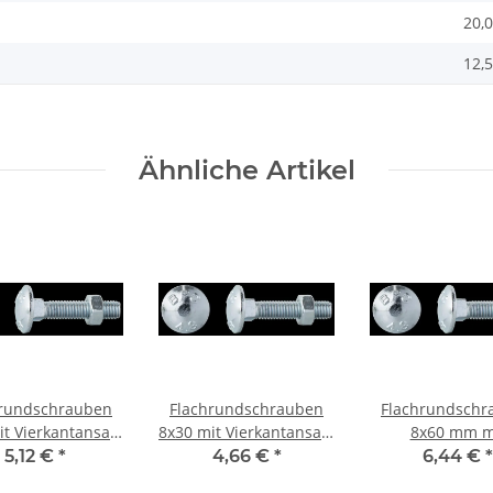
20,
12,5
Ähnliche Artikel
hrundschrauben
Flachrundschrauben
Flachrundschr
it Vierkantansatz
8x30 mit Vierkantansatz
8x60 mm m
Mu 20St
Mu 20St
Vie
5,12 €
*
4,66 €
*
6,44 €
*