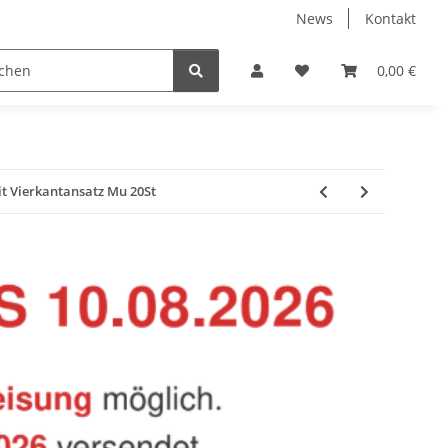
News
Kontakt
Baustoffe
Belüftung & Entlüftung
Bodenbelä
0,00 €
t Vierkantansatz Mu 20St