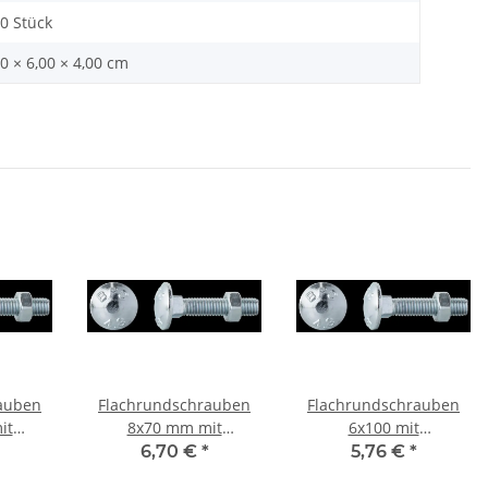
00 Stück
0 × 6,00 × 4,00 cm
auben
Flachrundschrauben
Flachrundschrauben
it
8x70 mm mit
6x100 mit
rkantansatz Mu 20St
Vierkantansatz 20St
Vierkantansatz Mu 20St
6,70 €
*
5,76 €
*