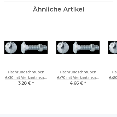
Ähnliche Artikel
Flachrundschrauben
Flachrundschrauben
Fl
6x30 mit Vierkantansatz
6x70 mit Vierkantansatz
6x80
Mu 20St
Mu
3,28 €
*
4,66 €
*