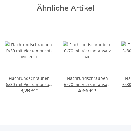
Ähnliche Artikel
Flachrundschrauben
Flachrundschrauben
Fl
6x30 mit Vierkantansatz
6x70 mit Vierkantansatz
6x80
Mu 20St
Mu
3,28 €
*
4,66 €
*