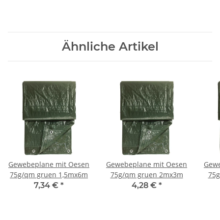
Ähnliche Artikel
Gewebeplane mit Oesen
Gewebeplane mit Oesen
Gewe
75g/qm gruen 1,5mx6m
75g/qm gruen 2mx3m
75
7,34 €
*
4,28 €
*