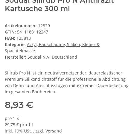
Soudal Silirub Pro N Anthrazit
Kartusche 300 ml
Artikelnummer:
12829
GTIN:
5411183112247
HAN:
123813
Kategorie:
Acryl, Bauschäume, Silikon, Kleber &
Spachtelmasse
Hersteller:
Soudal N.V. Deutschland
Silirub Pro N ist ein neutralvernetzender, dauerelastischer
Premium-Silikondichtstoff für die professionelle Abdichtung
von Dehn- und Anschlussfugen mit extremer Dauerbelastung
im gesamten Baubereich.
8,93 €
pro 1 ST
29,75 € pro 1 l
inkl. 19% USt. , zzgl.
Versand