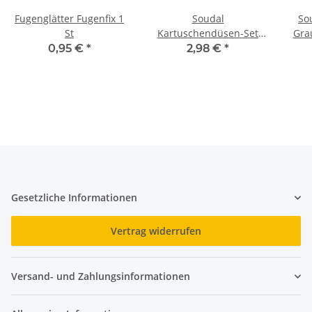
Fugenglätter Fugenfix 1
Soudal
So
St
Kartuschendüsen-Set
Gra
Set 5 Stück
0,95 €
*
2,98 €
*
Gesetzliche Informationen
Vertrag widerrufen
Versand- und Zahlungsinformationen