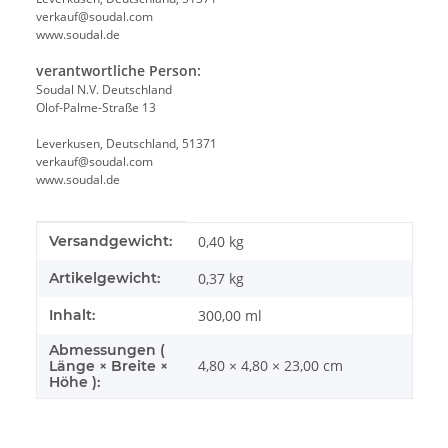
verkauf@soudal.com
www.soudal.de
verantwortliche Person:
Soudal N.V. Deutschland
Olof-Palme-Straße 13
Leverkusen, Deutschland, 51371
verkauf@soudal.com
www.soudal.de
Produkteigenschaft
Wert
Versandgewicht:
0,40 kg
Artikelgewicht:
0,37
kg
Inhalt:
300,00 ml
Abmessungen (
4,80 × 4,80 × 23,00 cm
Länge × Breite ×
Höhe ):