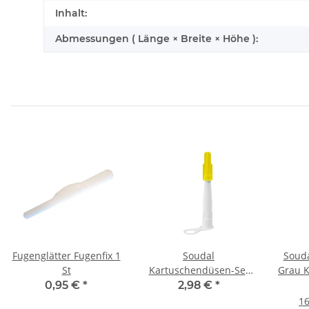
Inhalt:
Abmessungen ( Länge × Breite × Höhe ):
Fugenglätter Fugenfix 1
Soudal
Souda
St
Kartuschendüsen-Set
Grau K
Set 5 Stück
0,95 €
*
2,98 €
*
16