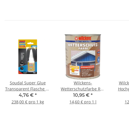
Soudal Super Glue
Wilckens-
Wilc
Transparent Flasche 20
Wetterschutzfarbe RAL
Hochg
g
6005 Moosgrün 0,75 l
Hell
4,76 €
*
10,95 €
*
238,00 € pro 1 kg
14,60 € pro 1 l
12