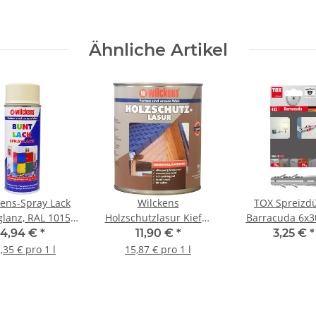
Ähnliche Artikel
kens-Spray Lack
Wilckens
TOX Spreizd
lanz, RAL 1015,
Holzschutzlasur Kiefer
Barracuda 6x
elfenbein, 0,4 l
seidenglänzend 0,75 l
4,94 €
*
11,90 €
*
3,25 €
*
,35 € pro 1 l
15,87 € pro 1 l