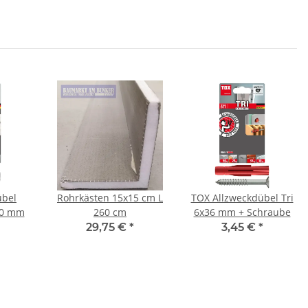
übel
Rohrkästen 15x15 cm L
TOX Allzweckdübel Tri
30 mm
260 cm
6x36 mm + Schraube
29,75 €
*
3,45 €
*