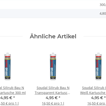
300
4,80
Ähnliche Artikel
l Silirub Bau N
Soudal Silirub Bau N
Soudal Silirub
artusche 300 ml
Transparent Kartusche
Weiß Kartusche
300 ml
4,95 €
*
4,95 €
*
4,95 €
*
,50 € pro 1 l
16,50 € pro 1 l
16,50 € pro 