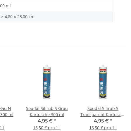
,00 ml
 × 4,80 × 23,00 cm
 Bau N
Soudal Silirub S Grau
Soudal Silirub S
 300 ml
Kartusche 300 ml
Transparent Kartusche
300 ml
4,95 €
*
4,95 €
*
1 l
16,50 € pro 1 l
16,50 € pro 1 l