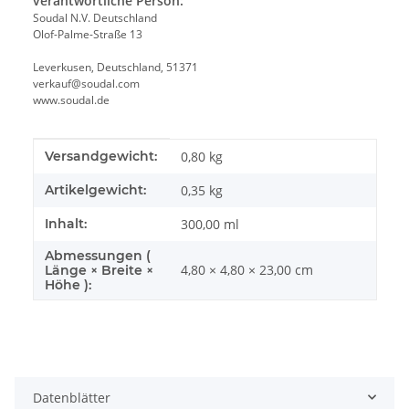
verantwortliche Person:
Soudal N.V. Deutschland
Olof-Palme-Straße 13
Leverkusen, Deutschland, 51371
verkauf@soudal.com
www.soudal.de
Produkteigenschaft
Wert
Versandgewicht:
0,80 kg
Artikelgewicht:
0,35
kg
Inhalt:
300,00 ml
Abmessungen (
4,80 × 4,80 × 23,00 cm
Länge × Breite ×
Höhe ):
Datenblätter