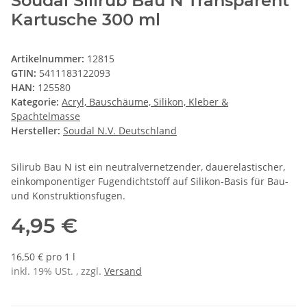
Soudal Silirub Bau N Transparent
Kartusche 300 ml
Artikelnummer:
12815
GTIN:
5411183122093
HAN:
125580
Kategorie:
Acryl, Bauschäume, Silikon, Kleber &
Spachtelmasse
Hersteller:
Soudal N.V. Deutschland
Silirub Bau N ist ein neutralvernetzender, dauerelastischer,
einkomponentiger Fugendichtstoff auf Silikon-Basis für Bau-
und Konstruktionsfugen.
4,95 €
16,50 € pro 1 l
inkl. 19% USt. , zzgl.
Versand