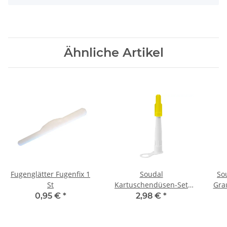
Ähnliche Artikel
Fugenglätter Fugenfix 1
Soudal
So
St
Kartuschendüsen-Set
Gra
Set 5 Stück
0,95 €
*
2,98 €
*