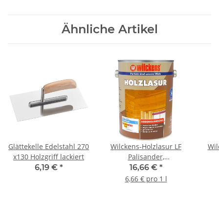
Ähnliche Artikel
Glättekelle Edelstahl 270
Wilckens-Holzlasur LF
Wil
x130 Holzgriff lackiert
Palisander,
seidenglänzend, 2,5 l
6,19 €
*
16,66 €
*
6,66 € pro 1 l