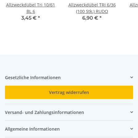
Allzweckdübel Tri 10/61
Allzweckdübel TRI 6/36
All
BL 6
(100 Stk.) RUDO
3,45 €
*
6,90 €
*
Gesetzliche Informationen
Vertrag widerrufen
Versand- und Zahlungsinformationen
Allgemeine Informationen