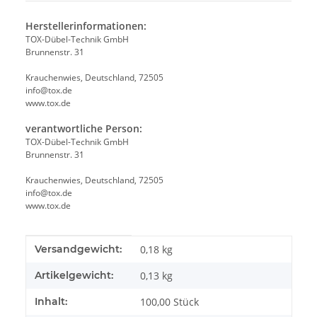
Herstellerinformationen:
TOX-Dübel-Technik GmbH
Brunnenstr. 31
Krauchenwies, Deutschland, 72505
info@tox.de
www.tox.de
verantwortliche Person:
TOX-Dübel-Technik GmbH
Brunnenstr. 31
Krauchenwies, Deutschland, 72505
info@tox.de
www.tox.de
Produkteigenschaft
Wert
Versandgewicht:
0,18 kg
Artikelgewicht:
0,13
kg
Inhalt:
100,00 Stück