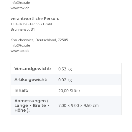
info@tox.de
www.tox.de
verantwortliche Person:
TOX-Dübel-Technik GmbH
Brunnenstr. 31
Krauchenwies, Deutschland, 72505
info@tox.de
www.tox.de
Produkteigenschaft
Wert
Versandgewicht:
0,53 kg
Artikelgewicht:
0,02
kg
Inhalt:
20,00 Stück
Abmessungen (
7,00 × 9,00 × 9,50 cm
Länge × Breite ×
Höhe ):