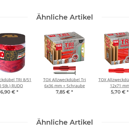
Ähnliche Artikel
ckdübel TRI 8/51
TOX Allzweckdübel Tri
TOX Allzweckdüb
0 Stk.) RUDO
6x36 mm + Schraube
12x71 m
6,90 €
*
7,85 €
*
5,70 €
*
Ähnliche Artikel