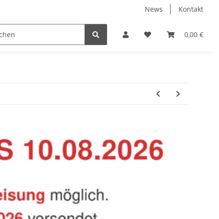
News
Kontakt
Baustoffe
Belüftung & Entlüftung
Bodenbelä
0,00 €