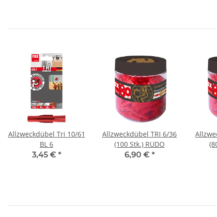
Allzweckdübel Tri 10/61
Allzweckdübel TRI 6/36
Allzwe
BL 6
(100 Stk.) RUDO
(8
3,45 €
*
6,90 €
*