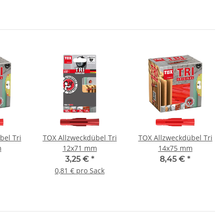
el Tri
TOX Allzweckdübel Tri
TOX Allzweckdübel Tri
m
12x71 mm
14x75 mm
3,25 €
*
8,45 €
*
0,81 € pro Sack