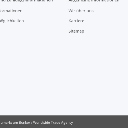
formationen
Wir über uns
öglichkeiten
Karriere
Sitemap
umarkt am Bunker / Worldwide Trade Agency