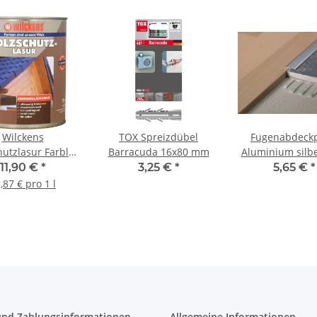
Wilckens
TOX Spreizdübel
Fugenabdeckp
hutzlasur Farblos
Barracuda 16x80 mm
Aluminium silb
nglänzend 0,75 l
eloxiert 14m
11,90 €
*
3,25 €
*
5,65 €
*
,87 € pro 1 l
und Zahlungsinformationen
Allgemeine Informationen