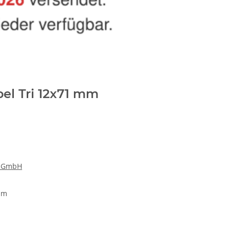
el Tri 12x71 mm
k GmbH
mm