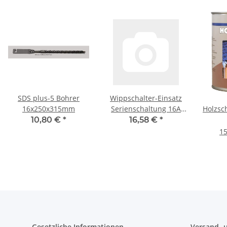
SDS plus-5 Bohrer
Wippschalter-Einsatz
16x250x315mm
Serienschaltung 16A
Holzsc
Busch-Jaeger 2400/5 US
seide
10,80 €
*
16,58 €
*
15
Gesetzliche Informationen
Versand- 