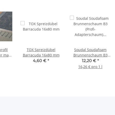
rofil
TOX Spreizdübel
Soudal Soudafoam
er matt
Barracuda 16x80 mm
Brunnenschaum B3
m 1m
(Profi-Adapterschaum)
4,60 €
*
12,20 €
*
Champagner Dose
16,26 € pro 1 l
(Deutschland) 750 ml