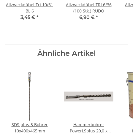
Allzweckdübel Tri 10/61
Allzweckdübel TRI 6/36
All
BL 6
(100 Stk.) RUDO
3,45 €
*
6,90 €
*
Ähnliche Artikel
SDS plus-5 Bohrer
Hammerbohrer
10x400x465mm
PowerLSplus 20,0 x