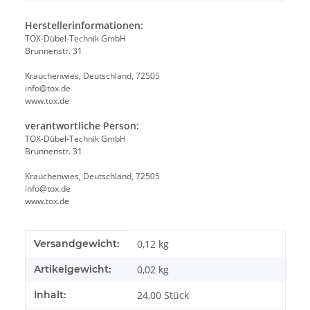
Herstellerinformationen:
TOX-Dübel-Technik GmbH
Brunnenstr. 31
Krauchenwies, Deutschland, 72505
info@tox.de
www.tox.de
verantwortliche Person:
TOX-Dübel-Technik GmbH
Brunnenstr. 31
Krauchenwies, Deutschland, 72505
info@tox.de
www.tox.de
Produkteigenschaft
Wert
Versandgewicht:
0,12 kg
Artikelgewicht:
0,02
kg
Inhalt:
24,00 Stück