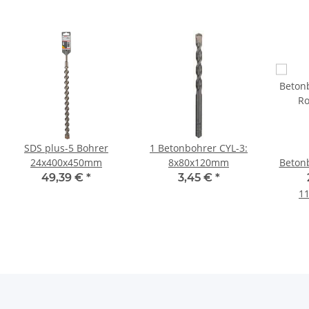
SDS plus-5 Bohrer
1 Betonbohrer CYL-3:
24x400x450mm
8x80x120mm
Betonb
Ro
49,39 €
*
3,45 €
*
11