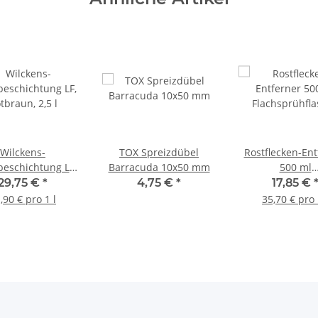
Wilckens-
TOX Spreizdübel
Rostflecken-Ent
eschichtung LF,
Barracuda 10x50 mm
500 ml
tbraun, 2,5 l
Flachsprühfl
29,75 €
*
4,75 €
*
17,85 €
,90 € pro 1 l
35,70 € pro 