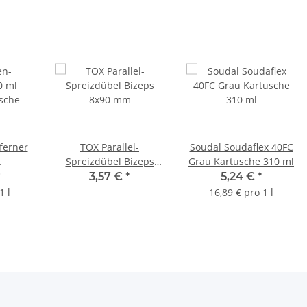
ferner
TOX Parallel-
Soudal Soudaflex 40FC
Spreizdübel Bizeps
Grau Kartusche 310 ml
asche
8x90 mm
*
3,57 €
*
5,24 €
*
1 l
16,89 € pro 1 l