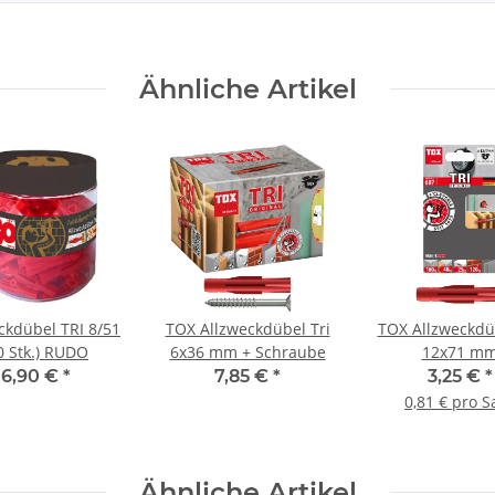
Ähnliche Artikel
ckdübel TRI 8/51
TOX Allzweckdübel Tri
TOX Allzweckdüb
0 Stk.) RUDO
6x36 mm + Schraube
12x71 m
6,90 €
*
7,85 €
*
3,25 €
*
0,81 € pro S
Ähnliche Artikel