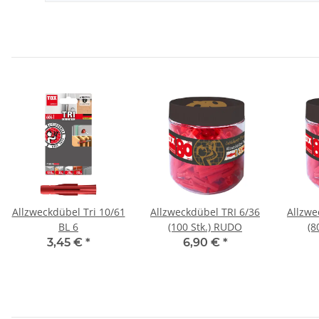
Allzweckdübel Tri 10/61
Allzweckdübel TRI 6/36
Allzwe
BL 6
(100 Stk.) RUDO
(8
3,45 €
*
6,90 €
*