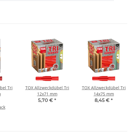
el Tri
TOX Allzweckdübel Tri
TOX Allzweckdübel Tri
m
12x71 mm
14x75 mm
5,70 €
*
8,45 €
*
ack