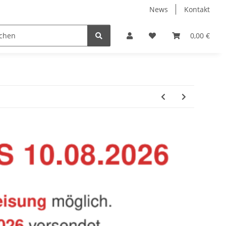
News
Kontakt
Baustoffe
Belüftung & Entlüftung
Bodenbelä
0,00 €