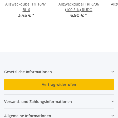
Allzweckdübel Tri 10/61
Allzweckdübel TRI 6/36
All
BL 6
(100 Stk.) RUDO
3,45 €
*
6,90 €
*
Gesetzliche Informationen
Vertrag widerrufen
Versand- und Zahlungsinformationen
Allgemeine Informationen